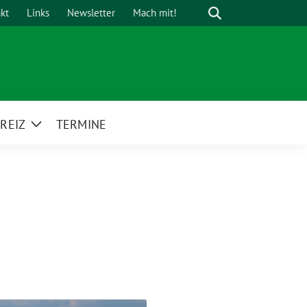
Suche
kt
Links
Newsletter
Mach mit!
REIZ
TERMINE
Zeige
Untermenü