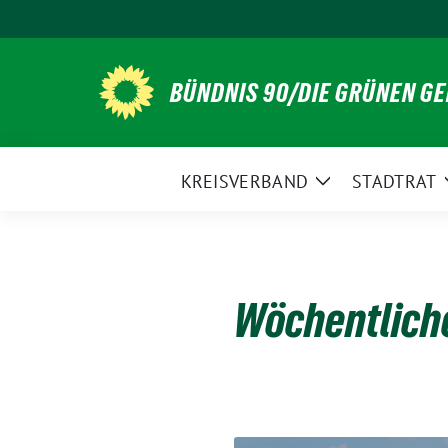
Weiter
zum
Inhalt
BÜNDNIS 90/DIE GRÜNEN G
KREISVERBAND
STADTRAT
Zeige
Untermenü
Wöchentlich