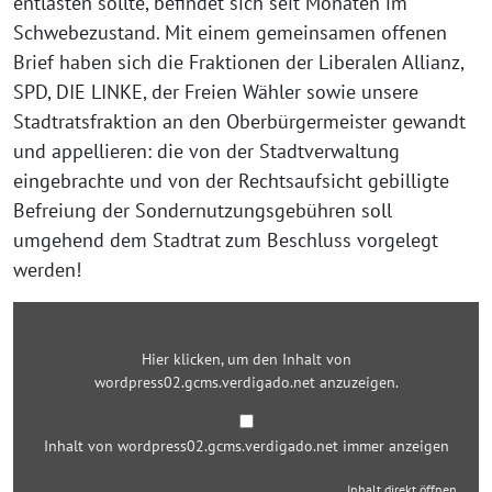
entlasten sollte, befindet sich seit Monaten im
Schwebezustand. Mit einem gemeinsamen offenen
Brief haben sich die Fraktionen der Liberalen Allianz,
SPD, DIE LINKE, der Freien Wähler sowie unsere
Stadtratsfraktion an den Oberbürgermeister gewandt
und appellieren: die von der Stadtverwaltung
eingebrachte und von der Rechtsaufsicht gebilligte
Befreiung der Sondernutzungsgebühren soll
umgehend dem Stadtrat zum Beschluss vorgelegt
werden!
Inhalt
von
wordpress02.gcms.verdigado.net
Hier klicken, um den Inhalt von
anzeigen
wordpress02.gcms.verdigado.net anzuzeigen.
Inhalt von wordpress02.gcms.verdigado.net immer anzeigen
Inhalt direkt öffnen