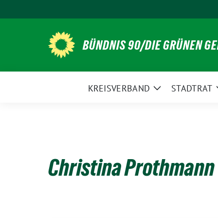
Weiter
zum
Inhalt
BÜNDNIS 90/DIE GRÜNEN G
KREISVERBAND
STADTRAT
Zeige
Untermenü
Christina Prothmann