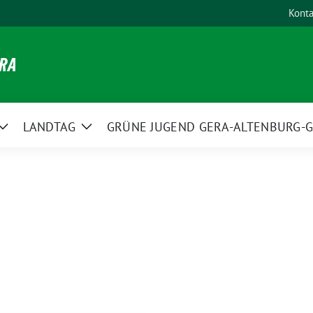
Konta
ERA
LANDTAG
GRÜNE JUGEND GERA-ALTENBURG-G
Zeige
Zeige
Untermenü
Untermenü