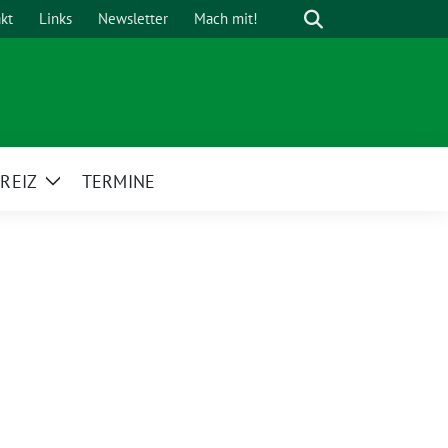
Suche
kt
Links
Newsletter
Mach mit!
REIZ
TERMINE
Zeige
Untermenü