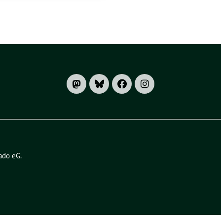
ado eG
.