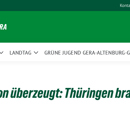
Konta
ERA
LANDTAG
GRÜNE JUGEND GERA-ALTENBURG-G
Zeige
Zeige
Untermenü
Untermenü
on überzeugt: Thüringen br