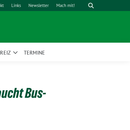
Suche
kt
Links
Newsletter
Mach mit!
REIZ
TERMINE
Zeige
Untermenü
aucht Bus-