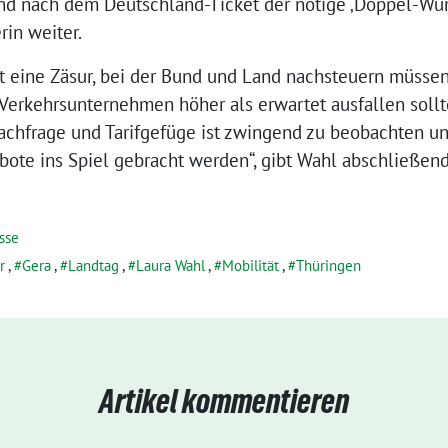
sind nach dem Deutschland-Ticket der nötige ‚Doppel-Wu
rin weiter.
t eine Zäsur, bei der Bund und Land nachsteuern müssen,
Verkehrsunternehmen höher als erwartet ausfallen sollt
achfrage und Tarifgefüge ist zwingend zu beobachten u
ebote ins Spiel gebracht werden“, gibt Wahl abschließen
sse
r
,
Gera
,
Landtag
,
Laura Wahl
,
Mobilität
,
Thüringen
Artikel kommentieren