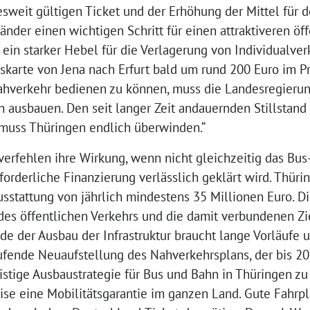
sweit gültigen Ticket und der Erhöhung der Mittel für 
der einen wichtigen Schritt für einen attraktiveren öffe
 ein starker Hebel für die Verlagerung von Individualverk
skarte von Jena nach Erfurt bald um rund 200 Euro im Pr
hverkehr bedienen zu können, muss die Landesregierun
ch ausbauen. Den seit langer Zeit andauernden Stillstan
muss Thüringen endlich überwinden.“
 verfehlen ihre Wirkung, wenn nicht gleichzeitig das Bu
forderliche Finanzierung verlässlich geklärt wird. Thüri
usstattung von jährlich mindestens 35 Millionen Euro. 
 des öffentlichen Verkehrs und die damit verbundenen Zi
de der Ausbau der Infrastruktur braucht lange Vorläufe u
ufende Neuaufstellung des Nahverkehrsplans, der bis 2027
ristige Ausbaustrategie für Bus und Bahn in Thüringen zu
eise eine Mobilitätsgarantie im ganzen Land. Gute Fahr