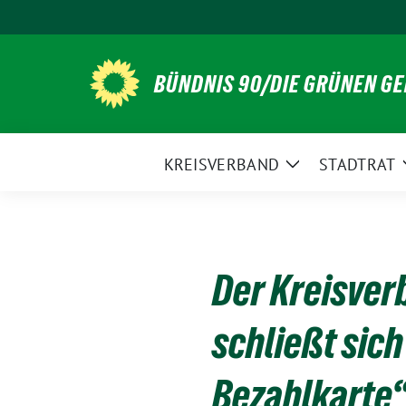
Weiter
zum
Inhalt
BÜNDNIS 90/DIE GRÜNEN G
KREISVERBAND
STADTRAT
Zeige
Untermenü
Der Kreisve
schließt sic
Bezahlkarte“