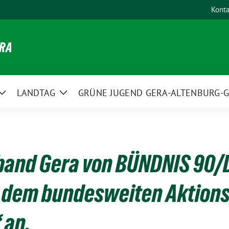
Konta
ERA
LANDTAG
GRÜNE JUGEND GERA-ALTENBURG-G
Zeige
Zeige
Untermenü
Untermenü
rband Gera von BÜNDNIS 90
h dem bundesweiten Aktions
 an.