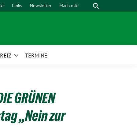
Suche
kt
Links
Newsletter
Mach mit!
REIZ
TERMINE
Zeige
Untermenü
/DIE GRÜNEN
tag „Nein zur