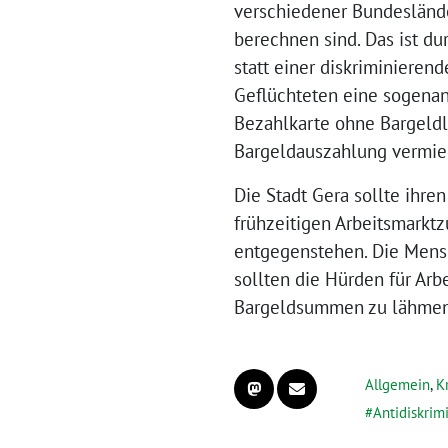
verschiedener Bundeslände
berechnen sind. Das ist d
statt einer diskriminiere
Geflüchteten eine sogenann
Bezahlkarte ohne Bargeldli
Bargeldauszahlung vermied
Die Stadt Gera sollte ihre
frühzeitigen Arbeitsmarkt
entgegenstehen. Die Mensc
sollten die Hürden für Ar
Bargeldsummen zu lähmen
Allgemein
,
K
Antidiskrim