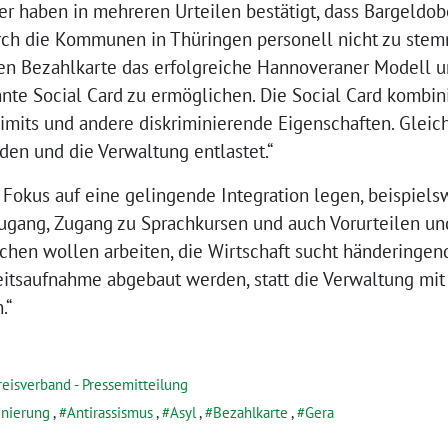
r haben in mehreren Urteilen bestätigt, dass Bargeldob
urch die Kommunen in Thüringen personell nicht zu ste
nden Bezahlkarte das erfolgreiche Hannoveraner Modell
te Social Card zu ermöglichen. Die Social Card kombinie
mits und andere diskriminierende Eigenschaften. Gleich
en und die Verwaltung entlastet.“
n Fokus auf eine gelingende Integration legen, beispiel
zugang, Zugang zu Sprachkursen und auch Vorurteilen u
hen wollen arbeiten, die Wirtschaft sucht händeringen
beitsaufnahme abgebaut werden, statt die Verwaltung mi
.“
reisverband - Pressemitteilung
inierung
,
Antirassismus
,
Asyl
,
Bezahlkarte
,
Gera