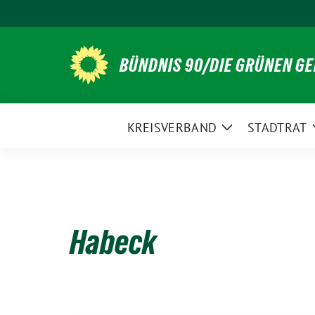
Weiter
zum
Inhalt
BÜNDNIS 90/DIE GRÜNEN G
KREISVERBAND
STADTRAT
Zeige
Untermenü
Habeck