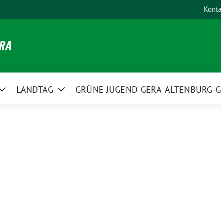
Konta
ERA
LANDTAG
GRÜNE JUGEND GERA-ALTENBURG-G
Zeige
Zeige
Untermenü
Untermenü