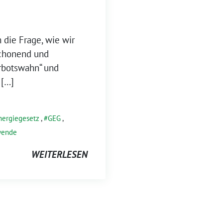
 die Frage, wie wir
chonend und
erbotswahn“ und
 […]
ergiegesetz
,
GEG
,
ende
WEITERLESEN