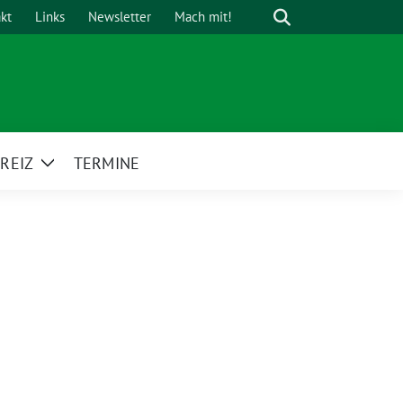
Suche
kt
Links
Newsletter
Mach mit!
REIZ
TERMINE
Zeige
Untermenü