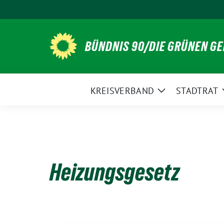
Weiter
zum
Inhalt
BÜNDNIS 90/DIE GRÜNEN G
KREISVERBAND
STADTRAT
Zeige
Untermenü
Heizungsgesetz