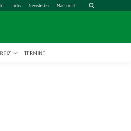
Suche
kt
Links
Newsletter
Mach mit!
REIZ
TERMINE
Zeige
Untermenü