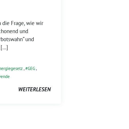
 die Frage, wie wir
chonend und
erbotswahn“ und
 […]
ergiegesetz
,
GEG
,
ende
WEITERLESEN