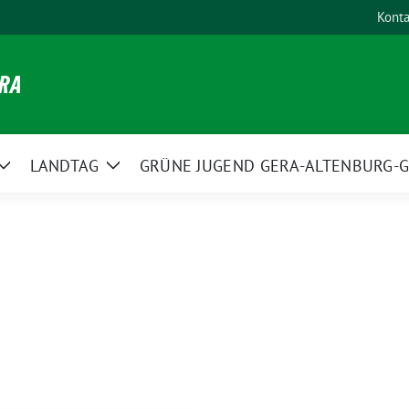
Konta
ERA
LANDTAG
GRÜNE JUGEND GERA-ALTENBURG-G
Zeige
Zeige
Untermenü
Untermenü