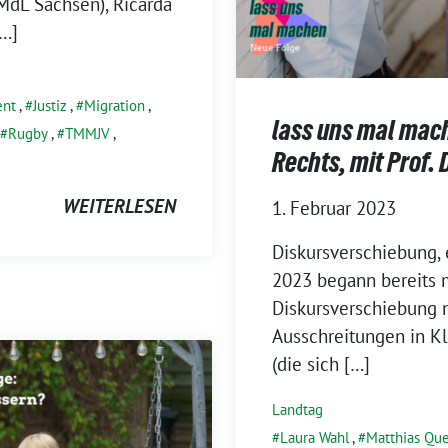
dL Sachsen), Ricarda
[…]
nt
,
Justiz
,
Migration
,
lass uns mal mac
Rugby
,
TMMJV
,
Rechts, mit Prof. 
WEITERLESEN
1. Februar 2023
Diskursverschiebung, 
2023 begann bereits m
Diskursverschiebung n
Ausschreitungen in Kl
(die sich […]
Landtag
Laura Wahl
,
Matthias Qu