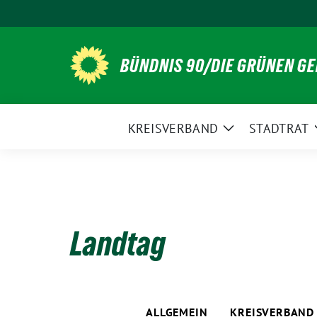
Weiter
zum
Inhalt
BÜNDNIS 90/DIE GRÜNEN G
KREISVERBAND
STADTRAT
Zeige
Untermenü
Landtag
ALLGEMEIN
KREISVERBAND