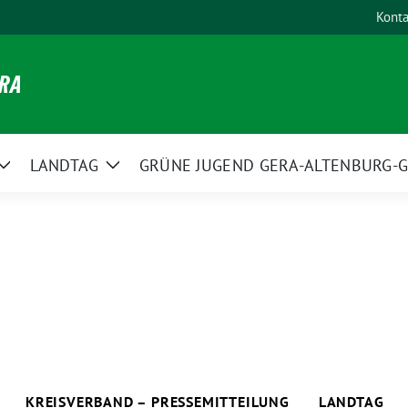
Konta
ERA
LANDTAG
GRÜNE JUGEND GERA-ALTENBURG-G
Zeige
Zeige
Untermenü
Untermenü
KREISVERBAND – PRESSEMITTEILUNG
LANDTAG