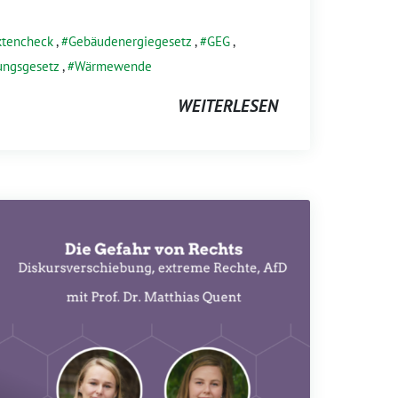
ktencheck
,
Gebäudenergiegesetz
,
GEG
,
ungsgesetz
,
Wärmewende
WEITERLESEN