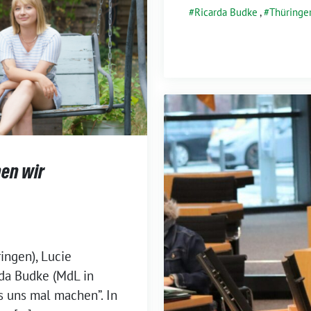
Ricarda Budke
,
Thüringe
en wir
ingen), Lucie
da Budke (MdL in
ss uns mal machen”. In