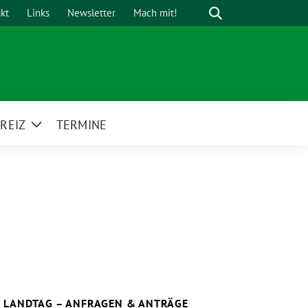
Suche
kt
Links
Newsletter
Mach mit!
REIZ
TERMINE
Zeige
Untermenü
LANDTAG – ANFRAGEN & ANTRÄGE