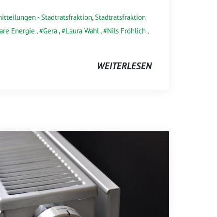
itteilungen - Stadtratsfraktion
,
Stadtratsfraktion
are Energie
,
Gera
,
Laura Wahl
,
Nils Fröhlich
,
WEITERLESEN