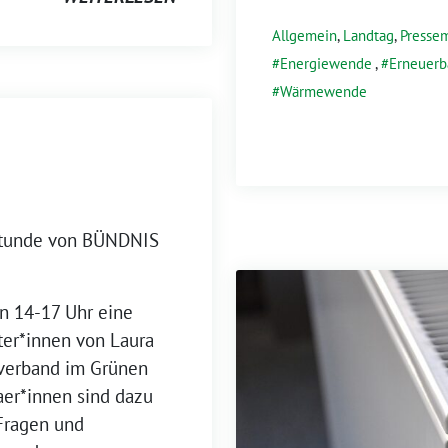
Allgemein
,
Landtag
,
Pressem
Energiewende
,
Erneuerb
Wärmewende
stunde von BÜNDNIS
on 14-17 Uhr eine
er*innen von Laura
sverband im Grünen
raer*innen sind dazu
Fragen und