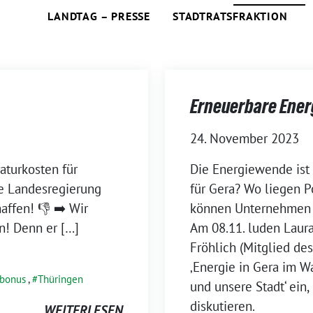
LANDTAG – PRESSE
STADTRATSFRAKTION
Erneuerbare Energ
24. November 2023
aturkosten für
Die Energiewende ist 
ie Landesregierung
für Gera? Wo liegen 
affen! 👎 ➡️ Wir
können Unternehmen u
n! Denn er […]
Am 08.11. luden Laura
Fröhlich (Mitglied des
‚Energie in Gera im W
rbonus
,
Thüringen
und unsere Stadt‘ ein
diskutieren.
WEITERLESEN