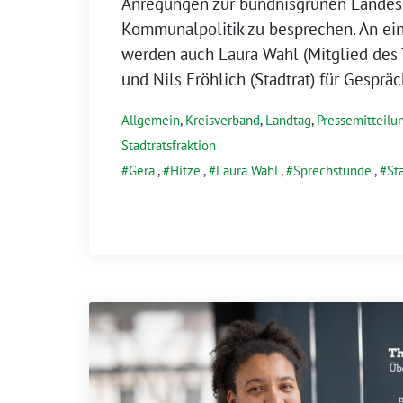
Anregungen zur bündnisgrünen Landes
Kommunalpolitik zu besprechen. An ei
werden auch Laura Wahl (Mitglied des 
und Nils Fröhlich (Stadtrat) für Gespräc
Allgemein
,
Kreisverband
,
Landtag
,
Pressemitteilun
Stadtratsfraktion
Gera
,
Hitze
,
Laura Wahl
,
Sprechstunde
,
St