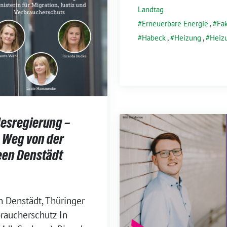
Landtag
Erneuerbare Energie
,
Fa
Habeck
,
Heizung
,
Heiz
desregierung –
 Weg von der
reen Denstädt
 Denstädt, Thüringer
braucherschutz In