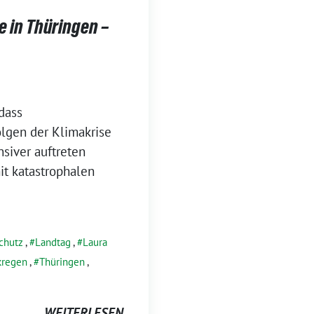
 in Thüringen –
 dass
olgen der Klimakrise
nsiver auftreten
it katastrophalen
chutz
,
Landtag
,
Laura
kregen
,
Thüringen
,
WEITERLESEN