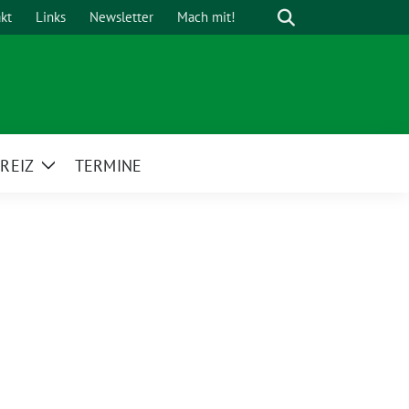
Suche
kt
Links
Newsletter
Mach mit!
REIZ
TERMINE
Zeige
Untermenü