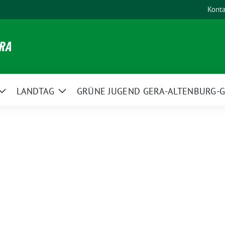
Konta
ERA
LANDTAG
GRÜNE JUGEND GERA-ALTENBURG-G
Zeige
Zeige
Untermenü
Untermenü