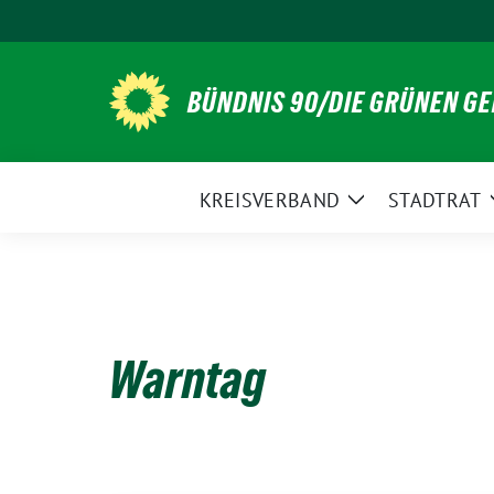
Weiter
zum
Inhalt
BÜNDNIS 90/DIE GRÜNEN G
KREISVERBAND
STADTRAT
Zeige
Untermenü
Warntag