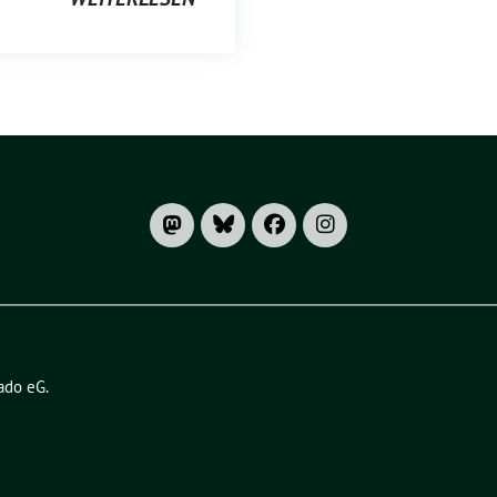
ado eG
.