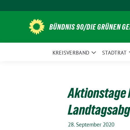
Weiter
zum
Inhalt
BÜNDNIS 90/DIE GRÜNEN G
KREISVERBAND
STADTRAT
Zeige
Untermenü
Aktionstage 
Landtagsabg
28. September 2020