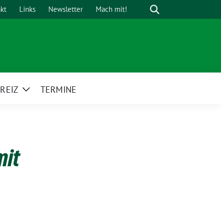
Suche
kt
Links
Newsletter
Mach mit!
REIZ
TERMINE
Zeige
Untermenü
mit