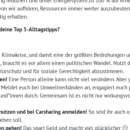
g reduziert und unser Energiesystem zu 100 % auf ern
nn wir aufhören, Ressourcen immer weiter auszubeuten
ig erhalten.
deine Top 5-Alltagstipps?
Klimakrise, und damit eine der größten Bedrohungen u
 braucht es vor allem einen politischen Wandel. Nutzt
aturschutz und für soziale Gerechtigkeit abzustimmen.
hen!
Eine Person alleine kann nicht viel verändern. Abe
Meldet euch bei Umweltverbänden an, engagiert euch po
eund*innen durch. Gemeinsam ist es nicht nur wirkungsvo
 nutzen und bei Carsharing anmelden!
So seid ihr auch
ehen soll.
en gehen!
Das spart Geld und macht viel glücklicher 🙂