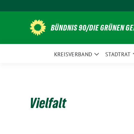
Weiter
zum
Inhalt
BÜNDNIS 90/DIE GRÜNEN G
KREISVERBAND
STADTRAT
Zeige
Untermenü
Vielfalt