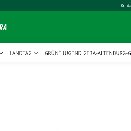
Konta
ERA
LANDTAG
GRÜNE JUGEND GERA-ALTENBURG-G
Zeige
Zeige
Untermenü
Untermenü