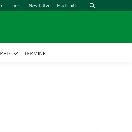
Suche
kt
Links
Newsletter
Mach mit!
REIZ
TERMINE
Zeige
Untermenü