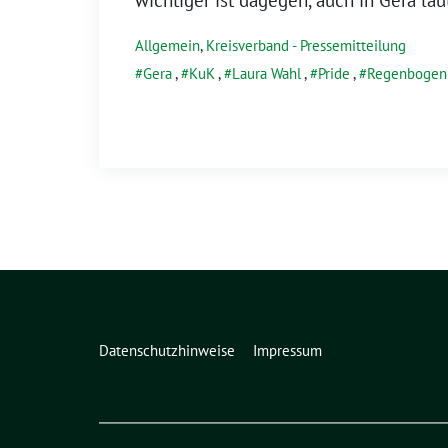
Allgemein
,
Kreisverband - Pressemitteilung
Gera
,
KuK
,
Laura Wahl
,
Pride
,
Regenbogen
Datenschutzhinweise
Impressum