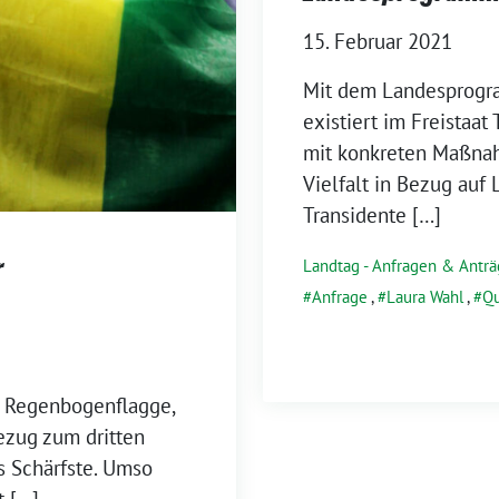
15. Februar 2021
Mit dem Landesprogra
existiert im Freistaa
mit konkreten Maßna
Vielfalt in Bezug auf 
Transidente […]
r
Landtag - Anfragen & Antr
Anfrage
,
Laura Wahl
,
Qu
r Regenbogenflagge,
ezug zum dritten
fs Schärfste. Umso
t […]