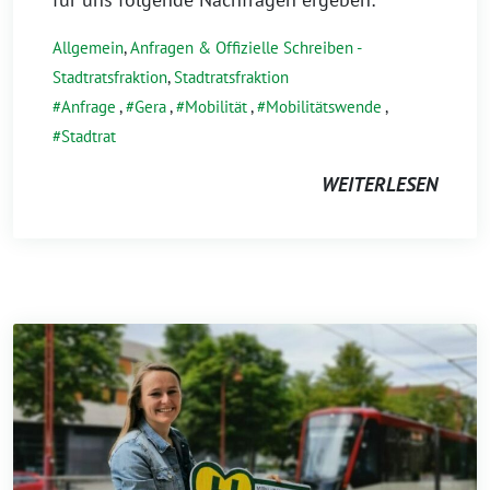
Allgemein
,
Anfragen & Offizielle Schreiben -
Stadtratsfraktion
,
Stadtratsfraktion
Anfrage
,
Gera
,
Mobilität
,
Mobilitätswende
,
Stadtrat
WEITERLESEN