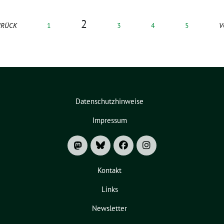
2
URÜCK
1
3
4
5
V
Datenschutzhinweise
Impressum
Kontakt
Links
Newsletter